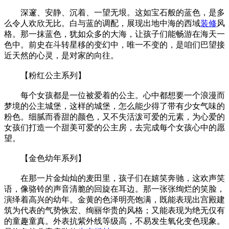
深邃、安静、沉着、一望无垠。这如宝石般的蓝色，是多
么令人欢欣无比。白与蓝的调配，展现出地中海的西域
装修
风
格。那一抹蓝色，犹如众多的大海，让孩子们能畅游在海天一
色中。前史在斗转星移的变幻中，唯一不变的，是咱们巴望接
近天然的心灵，是对家的向往。
【粉红公主系列】
每个女孩都是一位被爱着的公主。心中都想要一个浪漫而
梦境的公主城堡，这样的城堡，怎么能少得了带有少女气味的
粉色。细腻而香甜的颜色，又不失活泼可爱的元素，为心爱的
女孩们打造一个甜美可爱的公主房，去完成每个女孩心中的愿
望。
【金色幼年系列】
在那一片金灿灿的麦田里，孩子们在嬉笑奔驰，这欢声笑
语，像骆铃的声音清脆的回旋在耳边。那一张张绚烂的笑脸，
演绎着高兴的幼年。金黄的色泽明亮饱满，既能表现出宫殿建
筑为代表的气势恢宏、绚丽华贵的风格；又能表现为绝无仅有
的童趣童真。外表抗紫外线等级高，不易发生氧化变色现象。