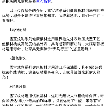
是抱负的儿童房装修
生态板材
。
以上仅仅颜色的介绍，雪宝炫彩系列健康板材到底有哪些
优势，您是不是也很着急想知道。我也着急呢，咱们一同往下
看看吧。
1高强耐磨
雪宝炫彩系列健康板材选用世界抢先外表热压成型工艺，
使板材构成高硬度结晶外表，具有超强耐磨功能，大幅增强板
材运用寿命，让家具无惧孩子“天马行空”的恣意游玩！
2颜色耐久
雪宝炫彩系列健康板材运用进口环保油墨，具有6级超强
抗紫外线功能，避免板材脱色变色，让家具缤纷炫彩耐久鲜
亮！
3健康环保
雪宝板材选用优质基材，运用无醛级大豆植物环保胶，环
保等级达到职业最高的E0标准，彻底远离了甲醛、苯等有害
物质对人体的损害，一起保留了天然原木的香味，十分合适儿