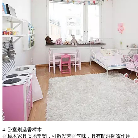
4. 卧室别选香樟木
香樟木家具质地坚韧，可散发芳香气味，具有防蛀防霉作用，