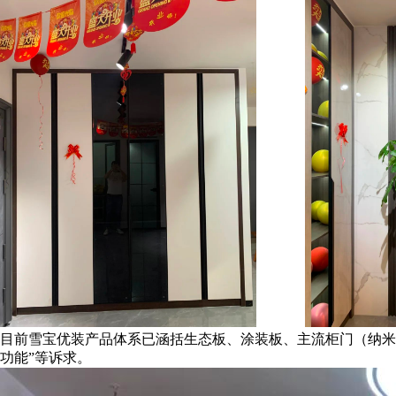
目前雪宝优装产品体系已涵括生态板、涂装板、主流柜门（纳米康
功能”等诉求。