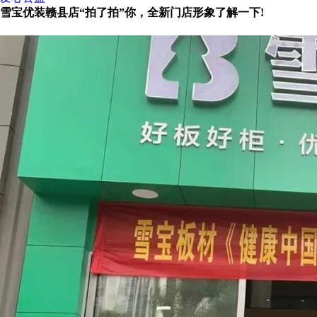
雪宝优装赣县店“拍了拍”你，全新门店形象了解一下!