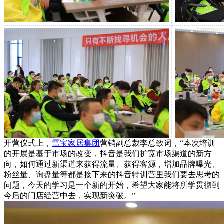
开营仪式上，
雪宝家居集团
营销副总裁李总致词，“本次培训
的开展是基于市场的改变，抖音是我们扩宽市场渠道的新方
向，如何通过新渠道来获得流量、获得客源，增加品牌曝光、
粉丝量、询盘量等都是接下来的抖音特训营里我们要去思考的
问题，今天的学习是一个新的开始，希望大家能将所学贯彻到
今后的门店经营中去，实现新突破。”