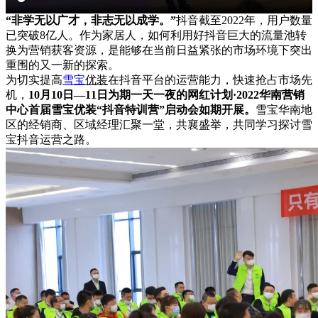
“非学无以广才，非志无以成学。”
抖音截至2022年，用户数量
已突破8亿人。作为家居人，如何利用好抖音巨大的流量池转
换为营销获客资源，是能够在当前日益紧张的市场环境下突出
重围的又一新的探索。
为切实提高
雪宝
优装
在抖音平台的运营能力，快速抢占市场先
机，
10月10日—11日为期一天一夜的网红计划·2022华南营销
中心首届雪宝优装“抖音特训营”启动会如期开展。
雪宝华南地
区的经销商、区域经理汇聚一堂，共襄盛举，共同学习探讨雪
宝抖音运营之路。