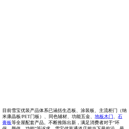
目前雪宝优装产品体系已涵括生态板、涂装板、主流柜门（纳
米康晶板/PET门板）、同色辅材、功能五金、
地板
木门
、
石
膏板
等全屋配套产品。不断推陈出新，满足消费者对于“环
保、颜值、功能”等诉求。雪宝优装通道店把当下最前沿、最