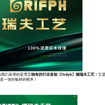
为我们采用的是雪宝
独
有的行业首创
【
Drifph
】
德瑞夫
工艺
！
它
是一张好板材的根本！