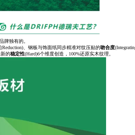
品牌独有的。
度
(Reduction)
、钢板与饰面纸同步精准对纹压贴的
吻合度
(Integratin
如新的
稳定性
(Hard)
6个维度创造，100%还原实木纹理。