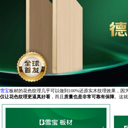
雪宝
板材的花色纹理几乎可以做到100%还原实木纹理效果，因
仅让花色纹理更逼真好看
，而且
质量也是非常可靠有保障
。
这就