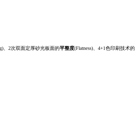
g)
、2次双面定厚砂光板面的
平整度
(Flatness)
、4+1色印刷技术的