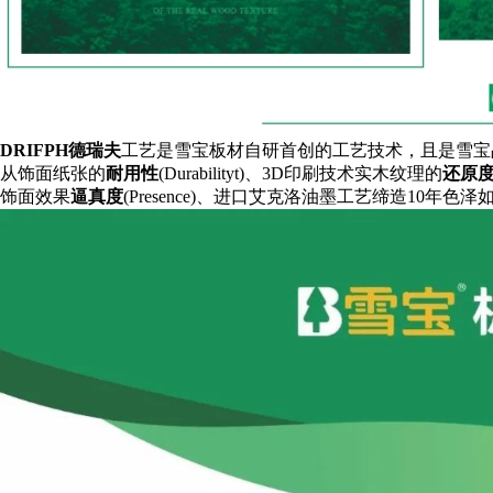
DRIFPH德瑞夫
工艺是雪宝板材自研首创的工艺技术，且是雪宝
从饰面纸张的
耐用性
(Durabilityt)
、3D印刷技术实木纹理的
还原
饰面效果
逼真度
(Presence)
、进口艾克洛油墨工艺缔造10年色泽