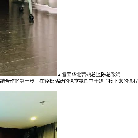
▲雪宝华北营销总监陈总致词
结合作的第一步，在轻松活跃的课堂氛围中开始了接下来的课程