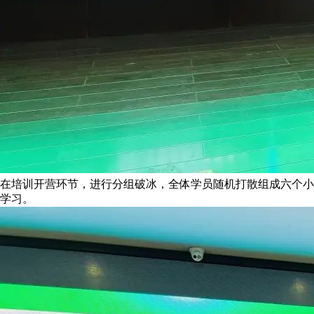
在培训开营环节，进行分组破冰，全体学员随机打散组成六个小
学习。