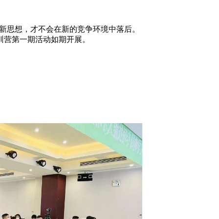
受新思想，才不会在新的竞争环境中落后。
训营第一期活动如期开展。