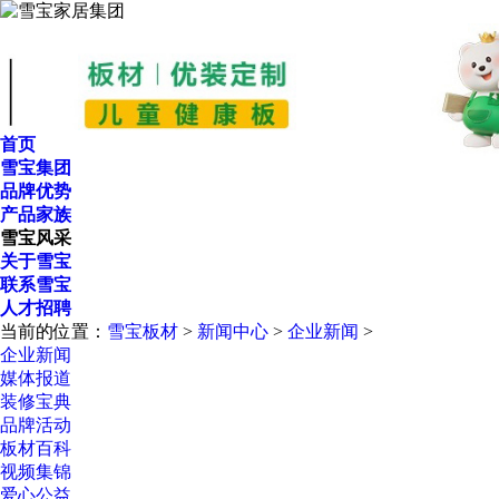
首页
雪宝集团
品牌优势
产品家族
雪宝风采
关于雪宝
联系雪宝
人才招聘
当前的位置：
雪宝板材
>
新闻中心
>
企业新闻
>
企业新闻
媒体报道
装修宝典
品牌活动
板材百科
视频集锦
爱心公益