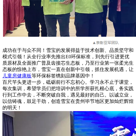
成功在于与众不同！雪宝的发展得益于技术创新、品质坚守和
模式引领！从全行业率先推出E0环保标准，到先行引进更优
质原材及全面推广普及齿接芯生态板，乃至行业第一张柔光生
态板的惊艳上市，雪宝一直在创新中引领，抓住发展机遇，让
儿童房健康板
等环保标签镌刻品牌基因中！
百尺竿头更进一步，砥砺前行不忘初心。学习永不止于课堂，
每次集训，希望学员们把培训中的所学所获扎根心底，务实践
行到工作中去，不断突破自我，遇见最好的自己。以诚立业，
以信铸魂，鼓足干劲，创造雪宝在贵州毕节地区更加灿烂辉煌
的明天！