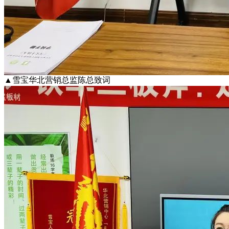
▲雪宝华北营销总监陈总致词