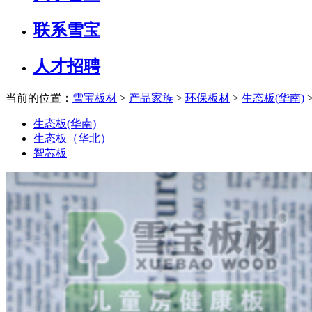
联系雪宝
人才招聘
当前的位置：
雪宝板材
>
产品家族
>
环保板材
>
生态板(华南)
生态板(华南)
生态板（华北）
智芯板