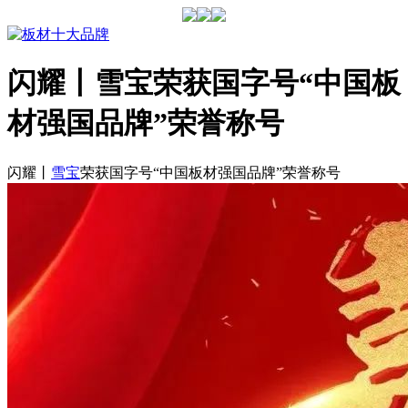
闪耀丨雪宝荣获国字号“中国板
材强国品牌”荣誉称号
闪耀丨
雪宝
荣获国字号“中国板材强国品牌”荣誉称号