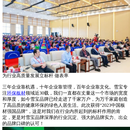
为行业高质量发展立标杆 做表率
三年企业靠机遇，十年企业靠管理，百年企业靠文化。雪宝专
注
环保板材
领域近30载，我们一直都在丈量这一个市场的宽度
和厚度，如今雪宝品牌已经走进了千家万户，为万千家庭创造
了高品质的健康环保的绿色人居生活。此次获得“2023中国板
材强国品牌”，这是对我们在行业内所起到的标杆作用的肯
定，更是对雪宝品牌深厚的行业沉淀、强大的品牌实力、出众
的品牌口碑的认可！