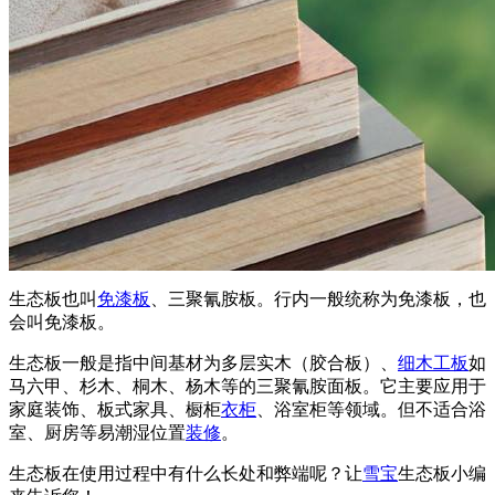
生态板也叫
免漆板
、三聚氰胺板。行内一般统称为免漆板，也
会叫免漆板。
生态板一般是指中间基材为多层实木（胶合板）、
细木工板
如
马六甲、杉木、桐木、杨木等的三聚氰胺面板。它主要应用于
家庭装饰、板式家具、橱柜
衣柜
、浴室柜等领域。但不适合浴
室、厨房等易潮湿位置
装修
。
生态板在使用过程中有什么长处和弊端呢？让
雪宝
生态板小编