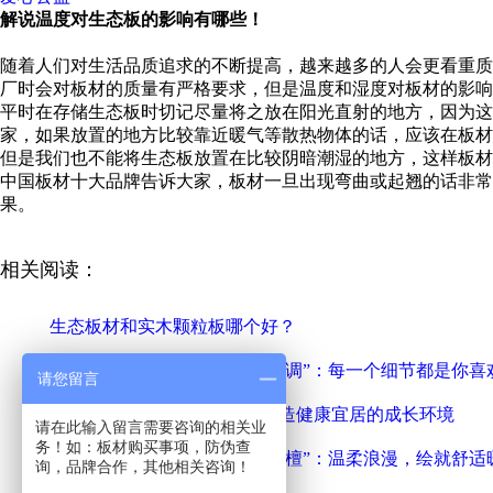
解说温度对生态板的影响有哪些！
随着人们对生活品质追求的不断提高，越来越多的人会更看重质
厂时会对板材的质量有严格要求，但是温度和湿度对板材的影响
平时在存储生态板时切记尽量将之放在阳光直射的地方，因为这
家，如果放置的地方比较靠近暖气等散热物体的话，应该在板材
但是我们也不能将生态板放置在比较阴暗潮湿的地方，这样板材
中国板材十大品牌告诉大家，板材一旦出现弯曲或起翘的话非常
果。
相关阅读：
生态板材和实木颗粒板哪个好？
雪宝ENF级实木生态板“时尚格调”：每一个细节都是你喜
请您留言
儿童房使用儿童房健康板，打造健康宜居的成长环境
请在此输入留言需要咨询的相关业
务！如：板材购买事项，防伪查
雪宝ENF级实木生态板“铁棱玉檀”：温柔浪漫，绘就舒适
询，品牌合作，其他相关咨询！