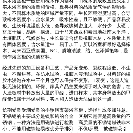
实木浴室柜一般选用橡木作为基材，而橡木的成败直接决定了
实木浴室柜的质量和价格。栎类材料的品质受气候的影响很
大，不同栎木质地的区域产量不同。生长环境湿度过高，会导
致橡木密度小，含水量大，吸水性差，且不够硬，产品容易变
形。生长环境湿度太低，会导致橡树密度大，水分少，太硬，
材质干燥，易碎，易爆。由于马来西亚和泰国地处南太平洋，
土壤肥沃，气候炎热，生长最适合优质橡胶木材，在质量上具
有固体密度，含水量适中，易于加工，所以浴室柜最好选择橡
木、马来西亚或泰国。NG、质地清澈、结、色泽鲜艳等，是
制作浴室柜的优质材料。
经过先进的加工设备和工艺，产品无变形、裂纹程度低、不生
虫、不腐烂等。在防水试验、橡胶木浸泡试验中，材料好的橡
胶木浸泡在水中三个月也可以保持不变形。T衰变，这是人造
板无法比拟的。环保、家具产品主要来源于对人体的危害，在
人造板材中释放出大量的甲醛，进口柞木，其本身释放出的甲
醛量低属于环保材料，实木和人造板无法做到这一点。
长期受潮受潮受潮的不锈钢支架浴室柜，选择时应多加注意。
不锈钢的主要成分是镍和铬的合金，区别它是否是高质量的不
锈钢，一种方法是用磁铁进行检测，高质量的不锈钢磁铁非常
小，不能用磁铁轻易改变分子排列，不像i罗恩，被磁铁吸引