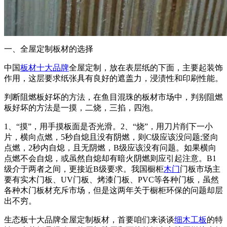
一、全屋定制板材的选择
中国
板材十大品牌
全屋定制，放在表层纸的下面，主要起装饰
作用，这层要求纸张具有良好的遮盖力，浸渍性和印刷性能。
判断阻燃板好坏的方法，在鱼目混珠的板材市场中，判别阻燃
板好坏的方法是一摸，二烧，三掐，四泡。
1、“摸”，用手摸板面是否光滑。2、“烧”，用刀片削下一小
片，横向点燃，5秒自熄且没有阴燃，则C级应该没问题;竖向
点燃，2秒内自熄，且无阴燃，B级应该没有问题。如果横向
点燃不会自熄，或虽然自熄却有暗火阴燃则应引起注意。B1
级介于两者之间，更接近B级要求。我国橱柜
木门
门板市场主
要有实木门板、UV门板、烤漆门板、PVC等各种门板，虽然
各种木门板材充斥市场，但是这两年关于橱柜环保的问题却层
出不穷。
生态板十大品牌全屋定制板材，首要咱们来谈谈
细木工板
的特