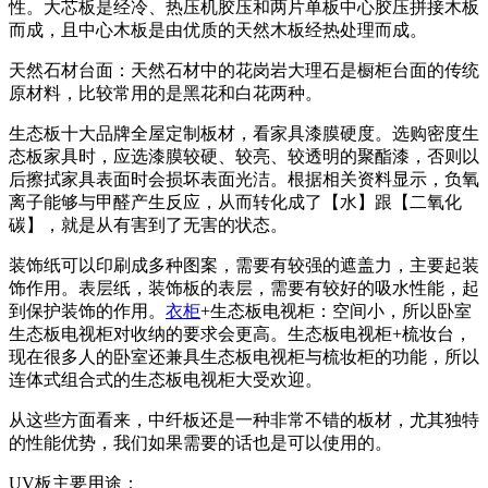
性。大芯板是经冷、热压机胶压和两片单板中心胶压拼接木板
而成，且中心木板是由优质的天然木板经热处理而成。
天然石材台面：天然石材中的花岗岩大理石是橱柜台面的传统
原材料，比较常用的是黑花和白花两种。
生态板十大品牌全屋定制板材，看家具漆膜硬度。选购密度生
态板家具时，应选漆膜较硬、较亮、较透明的聚酯漆，否则以
后擦拭家具表面时会损坏表面光洁。根据相关资料显示，负氧
离子能够与甲醛产生反应，从而转化成了【水】跟【二氧化
碳】，就是从有害到了无害的状态。
装饰纸可以印刷成多种图案，需要有较强的遮盖力，主要起装
饰作用。表层纸，装饰板的表层，需要有较好的吸水性能，起
到保护装饰的作用。
衣柜
+生态板电视柜：空间小，所以卧室
生态板电视柜对收纳的要求会更高。生态板电视柜+梳妆台，
现在很多人的卧室还兼具生态板电视柜与梳妆柜的功能，所以
连体式组合式的生态板电视柜大受欢迎。
从这些方面看来，中纤板还是一种非常不错的板材，尤其独特
的性能优势，我们如果需要的话也是可以使用的。
UV板主要用途：