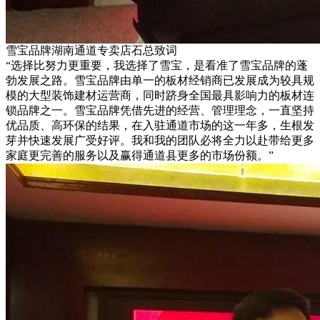
雪宝品牌湖南通道专卖店石总致词
“选择比努力更重要，我选择了雪宝，是看准了雪宝品牌的蓬
勃发展之路。雪宝品牌由单一的板材经销商已发展成为较具规
模的大型装饰建材运营商，同时跻身全国最具影响力的板材连
锁品牌之一。雪宝品牌凭借先进的经营、管理理念，一直坚持
优品质、高环保的结果，在入驻通道市场的这一年多，生根发
芽并快速发展广受好评。我和我的团队必将全力以赴带给更多
家庭更完善的服务以及赢得通道县更多的市场份额。”