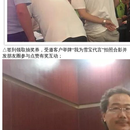
△签到领取抽奖券，受邀客户举牌“我为雪宝代言”拍照合影并
发朋友圈参与点赞有奖互动；