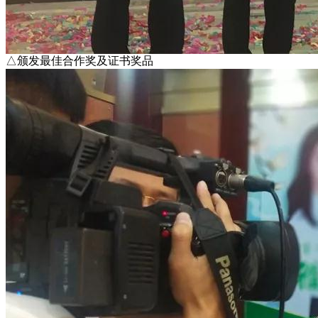
△颁发最佳合作奖及证书奖品