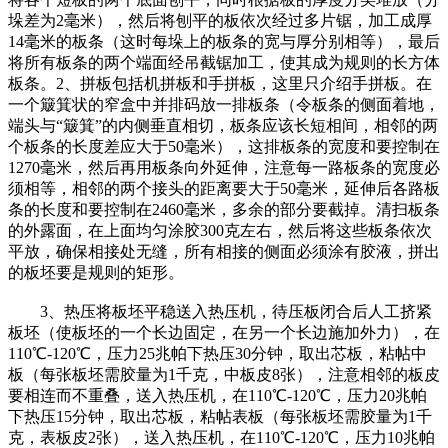
垛差为2毫米），然后将刨平的板依次经过多片锯，加工成厚
14毫米的板条（这时每垛上的板条的宽与厚分别相等），最后
将所有板条的两个端面经吊截锯加工，使其成为规则的长方体
板条。2、拼板包括机拼板和手拼板，这里只介绍手拼板。在
一个簸箕状的窄盒中并排码放一排板条（令板条的侧面着地，
端头与“簸箕”的内侧垂直相切，板条应该长短相间，相邻的两
个板条的长度差应大于50毫米），这排板条的宽度和要控制在
1270毫米，然后再用板条向外延伸，注意每一路板条的宽度必
须相等，相邻的两个接头的距离要大于50毫米，延伸后各路板
条的长度和要控制在2460毫米，多余的部分要截掉。清扫板条
的外露面，在上面均匀涂胶300克左右，然后将这些板条依次
平放，确保相接处无缝，所有相接的侧面必须涂有胶液，拼出
的板坯要是规则的矩形。
3、热压将板坯平稳送入热压机，待压板闭合后人工挤紧
板坯（使板坯的一个长边固定，在另一个长边施加外力），在
110℃-120℃，压力25兆帕下热压30分钟，取出芯板，粘帖中
板（每张板坯需胶量为1千克，中板皮8张），注意相邻的板皮
要相连而不重叠，送入热压机，在110℃-120℃，压力20兆帕
下热压15分钟，取出芯板，粘帖表板（每张板坯需胶量为1千
克，表板皮2张），送入热压机，在110℃-120℃，压力10兆帕