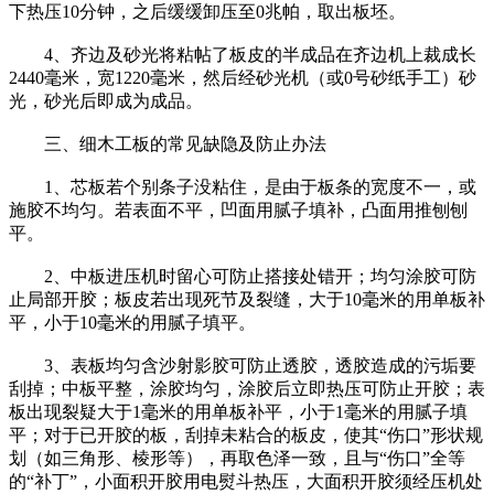
下热压10分钟，之后缓缓卸压至0兆帕，取出板坯。
4、齐边及砂光将粘帖了板皮的半成品在齐边机上裁成长
2440毫米，宽1220毫米，然后经砂光机（或0号砂纸手工）砂
光，砂光后即成为成品。
三、细木工板的常见缺隐及防止办法
1、芯板若个别条子没粘住，是由于板条的宽度不一，或
施胶不均匀。若表面不平，凹面用腻子填补，凸面用推刨刨
平。
2、中板进压机时留心可防止搭接处错开；均匀涂胶可防
止局部开胶；板皮若出现死节及裂缝，大于10毫米的用单板补
平，小于10毫米的用腻子填平。
3、表板均匀含沙射影胶可防止透胶，透胶造成的污垢要
刮掉；中板平整，涂胶均匀，涂胶后立即热压可防止开胶；表
板出现裂疑大于1毫米的用单板补平，小于1毫米的用腻子填
平；对于已开胶的板，刮掉未粘合的板皮，使其“伤口”形状规
划（如三角形、棱形等），再取色泽一致，且与“伤口”全等
的“补丁”，小面积开胶用电熨斗热压，大面积开胶须经压机处