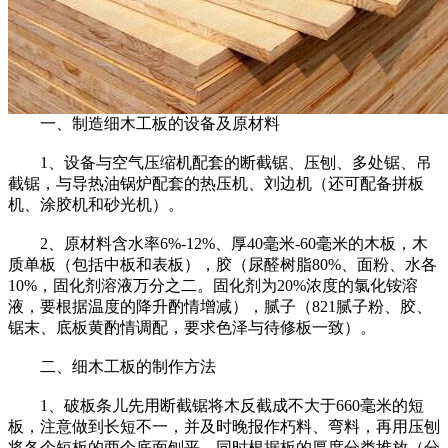
一、制造细木工板的设备及原材料
1、设备与空气压缩机配套的断截锯、压刨、多处锯、吊
截锯，与导热油锅炉配套的热压机、刘边机（还可配备拼板
机、涂胶机和砂光机）。
2、原材料含水率6%-12%、厚40毫米-60毫米的木板，木
质单板（包括中板和表板），胶（尿醛树脂80%、面粉、水各
10%，固化剂溶液万分之二。固化剂为20%浓度的氯化铵溶
液，要根据温度的降升酌情增减），腻子（821腻子粉、胶、
锯末、底板黄酌情调配，要求色泽与待修板一致）。
二、细木工板的制作方法
1、破板条儿先用断截锯将木反截成不大于660毫米的短
板，注意做到长短不一，并及时晚报作朽料、弯料，再用压刨
将各个短板的两个底面刨平，同时根据板的厚度分类堆放（分