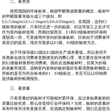
二、看资质
按照我国的环保标准，根据甲醛释放限量的概念，板材中
的甲醛限量等级分成三个级别，即
E2≤5.0mg/m3,E1≤1.5mg/m3,E0≤0.05mg/m3。在我国，达到E2
级标准的板材，只有经过进一步的贴面、封边等加工之后才可
作为室内板材使用；而相比较而言，E1和E0级板材的环保程
度较高一些，可直接用作室内的装修板材。目前由于消费者环
保意识的提高，现在市面多以E1级、E0级的板材为主。
由于环保等级E2级比E1级的生产成本要低，所以有些不
良商家会抓住消费者贪图便宜的消费心理，将主要在室外使用
的E2级板材推荐给消费者。因此在选购板材时，切莫为价格
的表象所迷惑，选购室内装饰的板材最好先看清楚板材侧面上
所标的是否为符合标准的E1、E0级标志，并且可以让经销商
提供板材的检测报告。
三、看质量
只有质量好的板材才可能相对更环保，反过来如果板材的
质量比较劣质，那么你觉得它会环保吗？当然，板材的质量好
坏和环保并没有直接关系，在选购定制板材时，我们总是想当