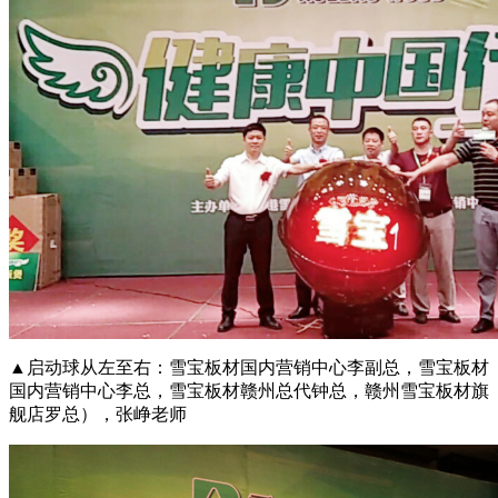
▲启动球从左至右：雪宝板材国内营销中心李副总，雪宝板材
国内营销中心李总，雪宝板材赣州总代钟总，赣州雪宝板材旗
舰店罗总），张峥老师