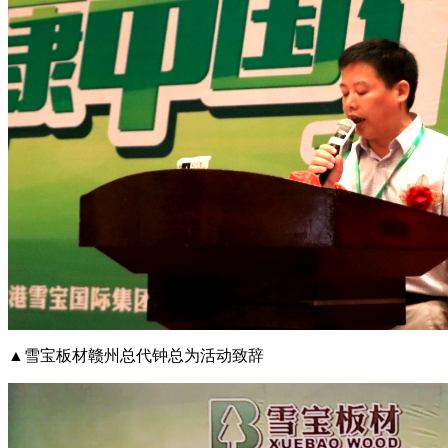
▲雪宝板材赣州总代钟总为活动致辞