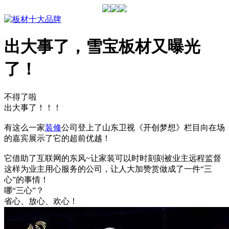
出大事了，雪宝板材又曝光
了！
不得了啦
出大事了！！！
有这么一家
装修
公司
登上了山东卫视《开创梦想》栏目
向在场
的嘉宾展示了它的超前优越！
它借助了互联网的东风~
让家装可以时时刻刻被业主远程监督
这样为业主用心服务的公司，
让人大加赞赏
做成了一件“三
心”的事情！
哪“三心”？
省心、放心、欢心！