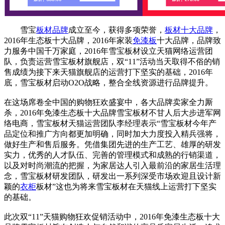
雪宝
板材品牌
成立至今，获得多项荣誉，
板材十大品牌
，
2016年生态板十大品牌，2016年家装
免漆板
十大品牌，品牌致
力服务中国千万家庭，2016年雪宝板材设立天猫网络运营团
队，负责运营雪宝板材旗舰店，双“11”活动当天取得不俗的销
售成绩为接下来天猫旗舰店的运营打下坚实的基础，2016年
底，雪宝板材启动O2O战略，整合全线资源进行品牌提升。
在这场席卷全中国的购物狂欢盛宴中，各大品牌卖家全力厮
杀，2016年免漆生态板十大品牌雪宝板材不甘人后大步进军网
络电商，雪宝板材天猫运营团队李经理表示“雪宝板材今年产
品定位和推广方向都更加明确，同时加大力度投入精兵强将，
做好生产和售后服务。凭借集团先进的生产工艺、雄厚的研发
实力，优秀的人才队伍、完善的管理模式和成熟的行销渠道，
以及对时尚潮流的把握，为家居达人引入最前沿的家居生活理
念，雪宝板材研发团队，研发出一系列深受市场欢迎且设计新
颖的
衣柜
板材”这也为将来雪宝板材在天猫线上运营打下坚实
的基础。
此次双“11”天猫购物狂欢促销活动中，2016年免漆生态板十大