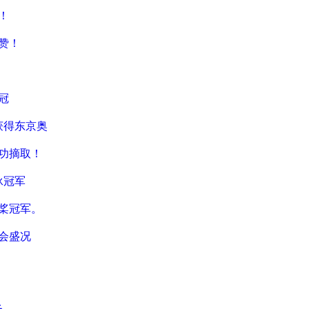
！
赞！
冠
获得东京奥
成功摘取！
泳冠军
双桨冠军。
会盛况