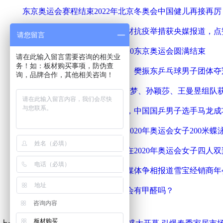
东京奥运会赛程结束2022年北京冬奥会中国健儿再接再厉
中国板材十大国家品牌雪宝板材抗疫举措获央媒报道，点
请您留言
中国代表队获得88枚奖牌，2020东京奥运会圆满结束
请在此输入留言需要咨询的相关业
务！如：板材购买事项，防伪查
中国乒乓球男团贺马龙、许昕、樊振东乒乓球男子团体夺
询，品牌合作，其他相关咨询！
中国女乒完成奥运会4连冠，陈梦、孙颖莎、王曼昱组队
2020东京奥运会中国队第19金，中国国乒男子选手马龙
中国军团第13金，张雨霏获得2020年奥运会女子200米蝶
雪宝板材祝贺中国奥运代表队在2020年奥运会女子四人
板材十大品牌雪宝火了！全国媒体争相报道雪宝经销商年
阻燃板十大名牌：饰面阻燃板会有甲醛吗？
咨询内容
板材购买