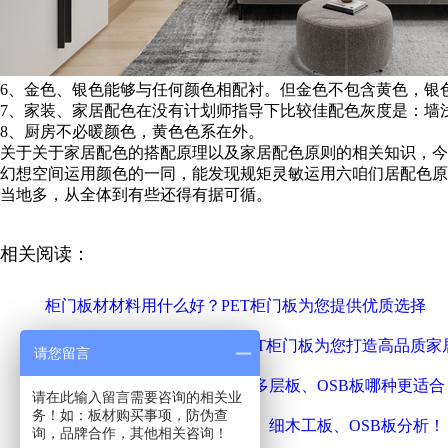
6、金色、银色能够与任何颜色相配衬。但金色不包含黄色，银
7、家装、家居配色在没有计划师指导下比较佳配色灰度是：墙
8、厨房不必暖颜色，黄色色系在外。
关于关于家居配色的搭配原理以及家居配色原则的相关知识，今
幻想空间运用颜色的一同，能发现规矩灵敏运用六咱们居配色原
当地多，从全体到有些还得有据可循。
相关阅读：
柜门板材材料用什么好？PET柜门板为您提供优质选择
定制衣柜门用什么板材好？PET柜门板为您打造高品质家
请您留言
橱柜板材的选择：细木工板、多层板、OSB板哪种更适合
请在此输入留言需要咨询的相关业
务！如：板材购买事项，防伪查
全屋定制用什么板材？多层板、细木工板、OSB板分析！
询，品牌合作，其他相关咨询！