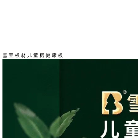
雪 宝 板 材 儿 童 房 健 康 板