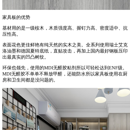
家具板的优势
基材用的是一级桉木，木质强度高、握钉力高、密度适中、抗
压性高。
表面花色更佳鲜艳有纯天然的实木之美。全系列使用瑞士艾克
洛油墨和德国夏特底纸，直贴攻击，再加上国内最好钢板压印
出最真实的凹凸树纹。
环保也领先，使用的MDI无醛胶粘剂所以可轻松达到ENF级。
MDI无醛胶不单单不释放甲醛，还能防水所以家具板使用在厨
房和卫生间都是没问题的。