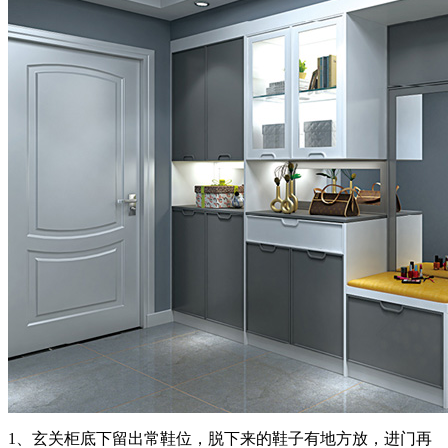
1、玄关柜底下留出常鞋位，脱下来的鞋子有地方放，进门再