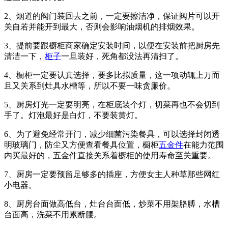
2、烟道的阀门装回去之前，一定要擦洁净，保证阀片可以开
关自若并能开到最大，否则会影响油烟机的排烟效果。
3、提前要跟橱柜商家确定安装时间，以便在安装前把厨房先
清洁一下，
柜子
一旦装好，死角都没法再清扫了。
4、橱柜一定要认真选择，要多比拟质量，这一项动辄上万而
且又关系到灶具水槽等，所以不要一味贪廉价。
5、厨房灯光一定要明亮，在柜底装个灯，切菜再也不会切到
手了。灯泡最好是白灯，不要装黄灯。
6、为了避免经常开门，减少细菌污染餐具，可以选择封闭透
明玻璃门，防尘又方便查看餐具位置，橱柜
五金件
在能力范围
内买最好的，五金件直接关系着橱柜的使用寿命至关重要。
7、厨房一定要预留足够多的插座，方便女主人种草那些网红
小电器。
8、厨房台面做高低台，灶台台面低，炒菜不用架胳膊，水槽
台面高，洗菜不用累断腰。