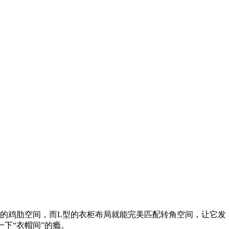
的鸡肋空间，而L型的衣柜布局就能完美匹配转角空间，让它发
下“衣帽间”的瘾。