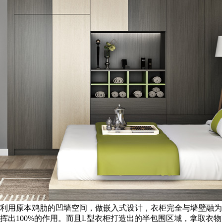
利用原本鸡肋的凹墙空间，做嵌入式设计，衣柜完全与墙壁融为
挥出100%的作用。而且L型衣柜打造出的半包围区域，拿取衣