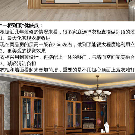
“一柜到顶”优缺点：
根据近几年装修的情况来看，很多家庭选择衣柜直接做到顶的装
1、最大化实现衣柜收纳
现在商品房的层高一般在2.6m左右，做到顶能很大程度地利用
2、更美观的视觉效果
衣柜采用到顶设计，再搭配上一体的移门，与墙面空间完美融合
3、减轻清洁负担
衣柜和墙面看起来更加简洁，重要的是不用担心顶面上落灰难打