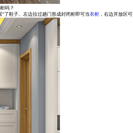
柜吗？
屈”了鞋子。左边拉过趟门形成封闭柜即可当
衣柜
，右边开放区可