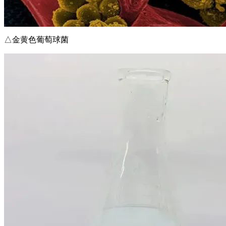
△金黄色葡萄球菌