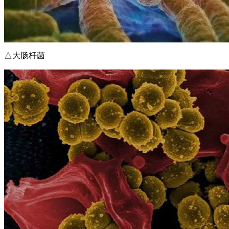
△大肠杆菌