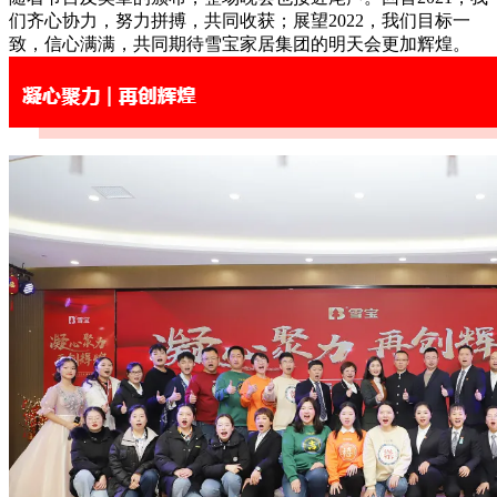
们齐心协力，努力拼搏，共同收获；展望2022，我们目标一
致，信心满满，共同期待雪宝家居集团的明天会更加辉煌。