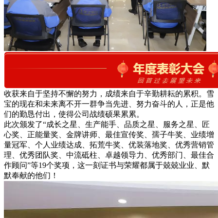
收获来自于坚持不懈的努力，成绩来自于辛勤耕耘的累积。雪
宝的现在和未来离不开一群争当先进、努力奋斗的人，正是他
们的勤恳付出，使得公司战绩硕果累累。
此次颁发了“成长之星、生产能手、品质之星、服务之星、匠
心奖、正能量奖、金牌讲师、最佳宣传奖、孺子牛奖、业绩增
量冠军、个人业绩达成、拓荒牛奖、优装落地奖、优秀营销管
理、优秀团队奖、中流砥柱、卓越领导力、优秀部门、最佳合
作顾问”等19个奖项，这一刻证书与荣耀都属于兢兢业业、默
默奉献的他们！