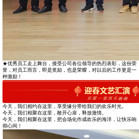
★优秀员工走上舞台，接受公司各位领导的热烈表彰，这份荣
誉，对员工而言，即是奖励，也是荣耀，对以后的工作更是一
种激励！
今天，我们相约在这里，享受缘分带给我们的欢乐时光。
今天，我们相聚在这里，敞开心扉，释放激情。
今天，我们相聚在这里，把会场化作成欢乐的海洋，让快乐响
彻心间！