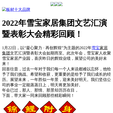
2022年雪宝家居集团文艺汇演
暨表彰大会精彩回顾！
1月22日，以“凝心聚力 · 再创辉煌”为主题的2022年
雪宝
家居
集团
文艺汇演暨表彰大会如期而至。此次年会，雪宝家人欢聚
雪宝家居产业园，喜庆昨日的辉煌业绩，展望公司的美好未
来！
回首往昔，过去一年对于我们每一个人来说都难以忘怀，他给
予了我们挑战、希望和收获，更重要的是给予了我们成长的经
历。展望未来，一年胜似一年景，迎来美好明天。我们坚信公
司的事业一定能蒸蒸日上，明天将更加美好。
年会已过，那人、那情、那景却历历在目，
下面，带大家一同来回顾那些精彩瞬间！