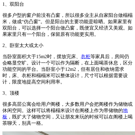
1、双阳台
很多户型的窗户前没有凸窗，所以很多业主从自家阳台做榻榻
米，做成“仿凸窗”。但是阳台的主要功能是晾晒。如果家里有
双阳台，可以选择一个阳台做凸窗，既便宜又经济又美观。如
果家里只有一个阳台，保留原有功能更实用。
2、卧室太大或太小
当卧室面积大于15m2时，摆放完床、
衣柜
等家具后，房间仍
会略显空旷。设计一个可以作为隔断，在上面喝茶休息，区分
功能空间的平台。当卧室小于12m2，但有居住和收纳需求
时，床、衣柜和榻榻米可以整体设计，尺寸可以根据需要设
计，限度地提高空间利用率。
3、顶楼
很多高层公寓会给用户阁楼，大多数用户会把阁楼作为储物或
休闲空间。这样可以将榻榻米设计在阁楼上作为带储物的
地
板
，既扩大了储物空间，又让朋友来玩的时候可以在阁楼上喝
茶聊天，别具一格。