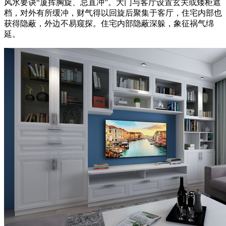
风水要诀“厦挥胸旋、忌直冲”。大门与客厅设置玄关或矮柜遮
档，对外有所缓冲，财气得以回旋后聚集于客厅，住宅内部也
获得隐蔽，外边不易窥探。住宅内部隐蔽深躲，象征祸气绵
延。