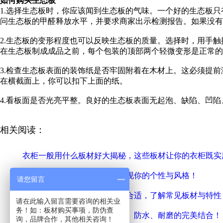
如何购买生态板
1.选择生态板时，你应该闻到生态板的气味。一个好的生态板
问生态板的甲醛释放水平，并要求商家出示检测报告。如果没有
2.生态板的变形程度也可以反映生态板的质量。选择时，用手
在生态板制成成品之前，每个包装的顶部两个轻微变形是正常的
3.检查生态板表面的装饰纸是否牢固附着在木材上。这必须提
在横截面上，你可以扣下上面的纸。
4.看板面是否光亮平整。良好的生态板表面无起泡、缺陷、凹
相关阅读：
衣柜一般用什么板材好大揭秘，这些板材让你的衣柜既实
做书柜用什么板材好？书柜展现你的个性与风格！
请您留言
小白必读！衣橱用什么板材最合适，了解常见板材与特性
请在此输入留言需要咨询的相关业
务！如：板材购买事项，防伪查
定制厨柜板材选购指南：环保、防水、耐磨的完美结合！
询，品牌合作，其他相关咨询！