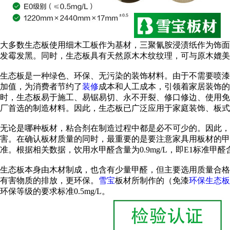
大多数生态板使用细木工板作为基材，三聚氰胺浸渍纸作为饰面
发霉发黑。同时，生态板具有天然原木木纹纹理，可与原木媲美
生态板是一种绿色、环保、无污染的装饰材料。由于不需要喷漆
加值，为消费者节约了
装修
成本和人工成本，引领着家居装饰的
时，生态板易于施工、易锯易切、永不开裂、修口修边、使用免
厂首选的制造材料。因此，生态板已广泛应用于家庭装饰、板式
无论是哪种板材，粘合剂在制造过程中都是必不可少的。因此，
害。在确认板材质量的同时，最重要的是要注意家具用板材的甲醛
准。根据相关数据，饮用水甲醛含量为0.9mg/L，即E1标准甲
生态板本身由木材制成，也含有少量甲醛，但主要选用质量合格
有害物质的排放，更环保。
雪宝
板材所制作的（免漆
环保生态板
环保等级的要求标准0.5mg/L。