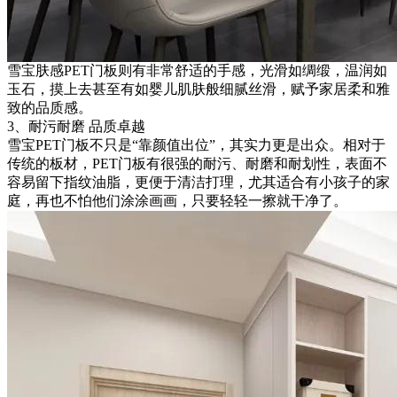
雪宝肤感PET门板则有非常舒适的手感，光滑如绸缎，温润如
玉石，摸上去甚至有如婴儿肌肤般细腻丝滑，赋予家居柔和雅
致的品质感。
3、耐污耐磨 品质卓越
雪宝PET门板不只是“靠颜值出位”，其实力更是出众。相对于
传统的板材，PET门板有很强的耐污、耐磨和耐划性，表面不
容易留下指纹油脂，更便于清洁打理，尤其适合有小孩子的家
庭，再也不怕他们涂涂画画，只要轻轻一擦就干净了。