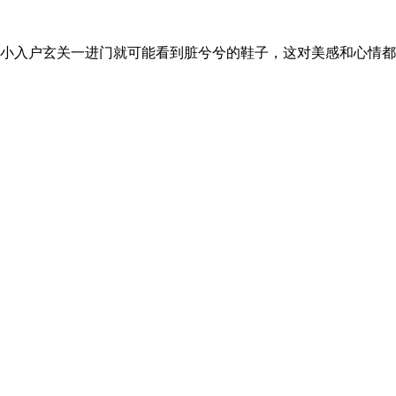
小入户玄关一进门就可能看到脏兮兮的鞋子，这对美感和心情都