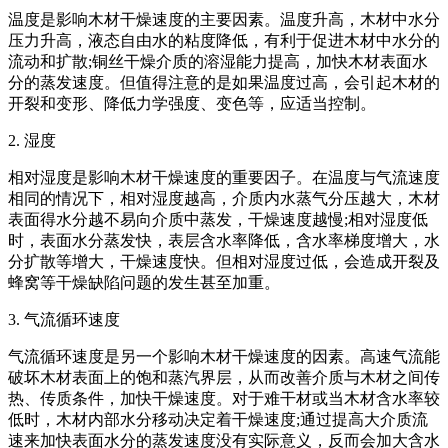
温度是影响木材干燥速度的主要因素。温度升高，木材中水分
压力升高，液态自由水的粘度降低，有利于促进木材中水分的
流动和扩散;铜丝干燥介质的溶湿能力提高，加快木材表面水
分的蒸发速度。但值得注意的是如果温度过高，会引起木材的
开裂和变形、降低力学强度、变色等，应适当控制。
2. 湿度
相对湿度是影响木材干燥速度的重要因子。在温度与气流速度
相同的情况下，相对湿度越高，介质内水蒸气分压越大，木材
表面得水分越不易向介质中蒸发，干燥速度越慢;相对湿度低
时，表面水分蒸发快，表层含水率降低，含水率梯度增大，水
分扩散等增大，干燥速度快。但相对湿度过低，会造成开裂及
蜂窝等干燥缺陷问题的发生甚至加重。
3. 气流循环速度
气流循环速度是另一个影响木材干燥速度的因素。高速气流能
破坏木材表面上的饱和蒸汽界层，从而改善介质与木材之间传
热、传质条件，加快干燥速度。对于难干材或当木材含水率较
低时，木材内部水分移动决定着干燥速度;通过提高大介质流
速来加快表面水分的蒸发速度没有实际意义，反而会加大含水