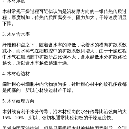
2. 木材厚度
木材常规干燥过程可近似认为是沿材厚方向的一维传热传质过
程，厚度增加，传热传质距离变长、阻力加大，干燥速度明显
下降。
3. 木材含水率
纤维饱和点之下，随着含水率的降低，吸着水的横向扩散系数
减小，而水蒸气在细胞腔中的扩散系数则增大，由于干燥过程
中水气在细胞腔中扩散所占比例不大，含水越低水分扩散路径
越长，所以含水率越低越难干燥。
4. 木材心边材
阔叶树心材细胞中内含物较为多，针叶树心材中的纹孔多数都
是闭塞的，所以心材较边材难干燥。
5. 木材纹理方向
木射线有利于水分传导，沿木材径向的水分传导比沿弦向约大
15%—20%，所以，弦切板通常比径切板的干燥速度快。
虽然内因无法控制，但是只要根据木材的特性因势利导，合理