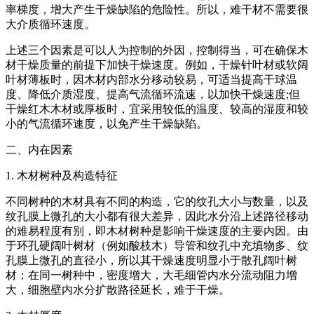
率梯度，增大产生干燥缺陷的危险性。所以，难干材不需要很
大介质循环速度。
上述三个因素是可以人为控制的外因，控制得当，可在确保木
材干燥质量的前提下加快干燥速度。例如，干燥针叶材或软阔
叶材薄板时，因木材内部水分移动较易，可适当提高干球温
度、降低介质湿度、提高气流循环流速，以加快干燥速度;但
干燥红木木材或厚板时，宜采用较低的温度、较高的湿度和较
小的气流循环速度，以免产生干燥缺陷。
二、内在因素
1. 木材树种及构造特征
不同树种的木材具有不同的构造，它的纹孔大小与数量，以及
纹孔膜上微孔的大小都有很大差异，因此水分沿上述路径移动
的难易程度有别，即木材树种是影响干燥速度的主要内因。由
于环孔硬阔叶树材（例如酸枝木）导管和纹孔中充填物多、纹
孔膜上微孔的直径小，所以其干燥速度明显小于散孔阔叶树
材；在同一树种中，密度增大，大毛细管内水分流动阻力增
大，细胞壁内水分扩散路径延长，难于干燥。