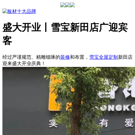
盛大开业丨雪宝新田店广迎宾
客
经过严谨规范、精雕细琢的
装修
和布置，
雪宝
全屋定制
新田店
迎来盛大开业庆典！