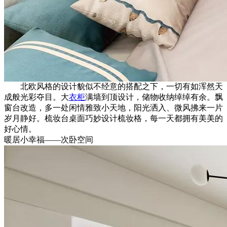
北欧风格的设计貌似不经意的搭配之下，一切有如浑然天
成般光彩夺目。大
衣柜
满墙到顶设计，储物收纳绰绰有余。飘
窗台改造，多一处闲情雅致小天地，阳光洒入、微风拂来一片
岁月静好。梳妆台桌面巧妙设计梳妆格，每一天都拥有美美的
好心情。
暖居小幸福——次卧空间