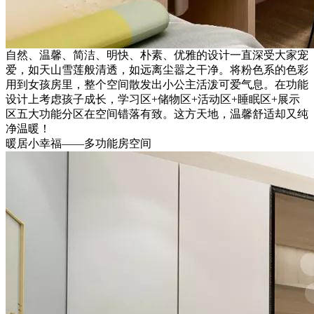
自然、温馨、简洁、明快、朴素、优雅的设计一直深受大家宠
爱，如天山雪莲般清透，如远离尘嚣之干净。将粉色系的色彩
用到女孩房里，整个空间散发出小公主活泼可爱气息。在功能
设计上考虑孩子成长，学习区+储物区+活动区+睡眠区+展示
区五大功能分区在空间错落有致。这方天地，温馨舒适却又纯
净温暖！
暖居小幸福——多功能房空间