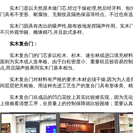
实木门是以天然原木做门芯,经过干燥处理,然后经开料、刨光
门具有不变形、耐腐蚀、无裂纹及隔热保温等特点。不过也有选
实木门因具有杰出的吸声性,能有效地发挥隔声作用。实木门具
不只外观华丽、雕琢精巧,并且款式多样。
实木复合门：
实木复合门的门芯多以松木、杉木、速生林或进口填充材料等
面则为实木或人造单板。由于白松密度小、重量轻且较容易控制含
点,而且隔声效果同实木门基本相当。
实木复合门对材料有严格的要求:木材必须干燥,因为为人造而
间层层把关检验。用这种先进工艺生产的复合门具有形体美、精
实木复合门在成品的凹凸花纹上其实比较难实现，因为无论是
上很难看清楚工序，在质量上的控制保障就比较困难；需要认真