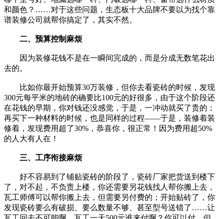
和颜色？……对于这些问题，生态板十大品牌不要以为找个靠
谱装修公司就帮你搞定了，其实不然。
二、预算控制麻烦
因为装修花钱不是在一瞬间完成的，而是分成无数笔花出
去的。
比如你最开始预算30万装修，但你去看瓷砖的时候，发现
300元每平米的地砖的确要比100元的好很多，由于这个阶段还
在花钱的早期，你对钱还没感觉，于是，一冲动就买了贵的；
再买下一种材料的时候，也是同样的过程——于是，装修着装
修着，发现费用超了30%，恭喜你，很正常！因为费用超50%
的人大有人在！
三、工序衔接麻烦
好不容易到了铺贴瓷砖的阶段了，瓷砖厂家把货送到楼下
了，对不起，不负责上楼，你还需要另花钱找人帮你搬上去，
瓦工师傅可以帮你搬上去，但需要另付费的；开始贴砖了，你
发现瓷砖要么有破损、要么数量不够、甚至型号送错了……让
瓦工回去不可能啊，瓦工一天500元谁来付啊？你可以付，但